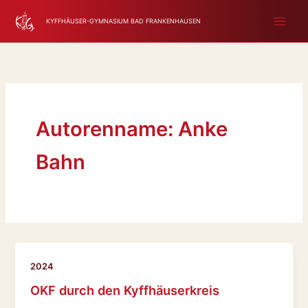
Zum
KYFFHÄUSER-GYMNASIUM BAD FRANKENHAUSEN
Inhalt
springen
Autorenname: Anke
Bahn
2024
OKF durch den Kyffhäuserkreis