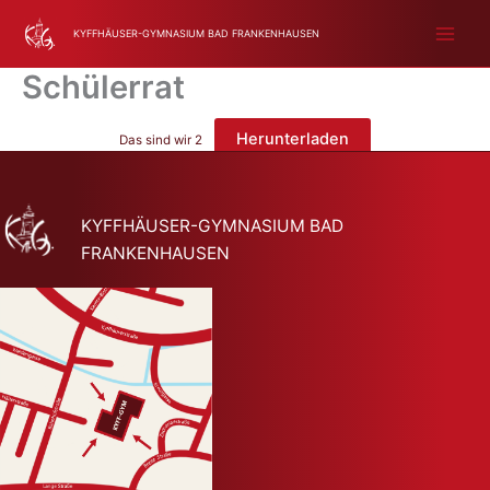
Zum
KYFFHÄUSER-GYMNASIUM BAD FRANKENHAUSEN
Inhalt
springen
Schülerrat
Herunterladen
Das sind wir 2
KYFFHÄUSER-GYMNASIUM BAD
FRANKENHAUSEN