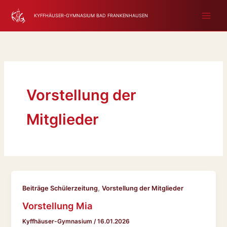
Zum
KYFFHÄUSER-GYMNASIUM BAD FRANKENHAUSEN
Inhalt
springen
Vorstellung der
Mitglieder
,
Beiträge Schülerzeitung
Vorstellung der Mitglieder
Vorstellung Mia
Kyffhäuser-Gymnasium
/
16.01.2026