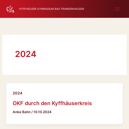
Zum
KYFFHÄUSER-GYMNASIUM BAD FRANKENHAUSEN
Inhalt
springen
2024
2024
OKF durch den Kyffhäuserkreis
Anke Bahn
/
10.10.2024