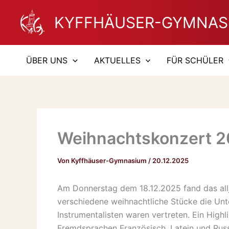
Zum
KYFFHÄUSER-GYMNAS
Inhalt
springen
ÜBER UNS
AKTUELLES
FÜR SCHÜLER
Weihnachtskonzert 
Von
Kyffhäuser-Gymnasium
/
20.12.2025
Am Donnerstag dem 18.12.2025 fand das all
verschiedene weihnachtliche Stücke die Unt
Instrumentalisten waren vertreten. Ein Hig
Fremdsprachen Französisch, Latein und Russ