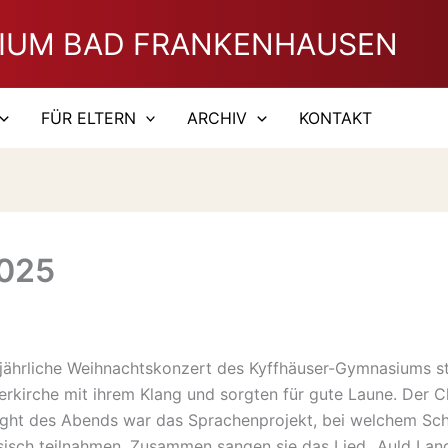
IUM BAD FRANKENHAUSEN
FÜR ELTERN
ARCHIV
KONTAKT
2025
jährliche Weihnachtskonzert des Kyffhäuser-Gymnasiums st
erkirche mit ihrem Klang und sorgten für gute Laune. Der 
hlight des Abends war das Sprachenprojekt, bei welchem Sc
isch teilnahmen. Zusammen sangen sie das Lied „Auld Lang