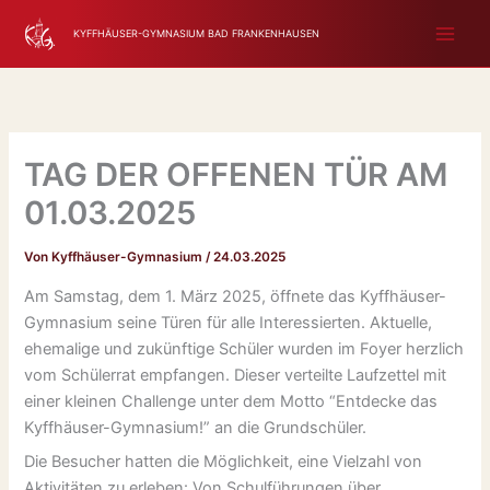
Zum
KYFFHÄUSER-GYMNASIUM BAD FRANKENHAUSEN
Inhalt
springen
TAG DER OFFENEN TÜR AM
01.03.2025
Von
Kyffhäuser-Gymnasium
/
24.03.2025
Am Samstag, dem 1. März 2025, öffnete das Kyffhäuser-
Gymnasium seine Türen für alle Interessierten. Aktuelle,
ehemalige und zukünftige Schüler wurden im Foyer herzlich
vom Schülerrat empfangen. Dieser verteilte Laufzettel mit
einer kleinen Challenge unter dem Motto “Entdecke das
Kyffhäuser-Gymnasium!” an die Grundschüler.
Die Besucher hatten die Möglichkeit, eine Vielzahl von
Aktivitäten zu erleben: Von Schulführungen über