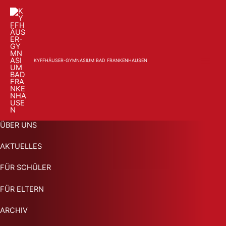
2020
Zum
Inhalt
springen
KYFFHÄUSER-GYMNASIUM BAD FRANKENHAUSEN
KYFFHÄUSER-GYMNASIUM BAD FRANKENHAUSEN
ÜBER UNS
AKTUELLES
FÜR SCHÜLER
FÜR ELTERN
ARCHIV